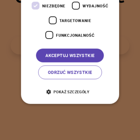
t
a
k
!
NIEZBĘDNE
WYDAJNOŚĆ
TARGETOWANIE
FUNKCJONALNOŚĆ
P
o
w
r
ó
t
d
o
s
t
r
o
n
y
g
ł
ó
w
n
e
j
AKCEPTUJ WSZYSTKIE
ODRZUĆ WSZYSTKIE
POKAŻ SZCZEGÓŁY