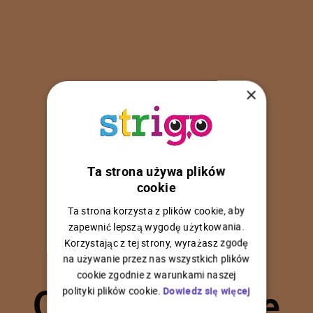
×
Ta strona używa plików
U
p
s
!
cookie
Ta strona korzysta z plików cookie, aby
zapewnić lepszą wygodę użytkowania.
Korzystając z tej strony, wyrażasz zgodę
na używanie przez nas wszystkich plików
C
o
ś
p
o
s
z
ł
o
n
i
e
cookie zgodnie z warunkami naszej
polityki plików cookie.
Dowiedz się więcej