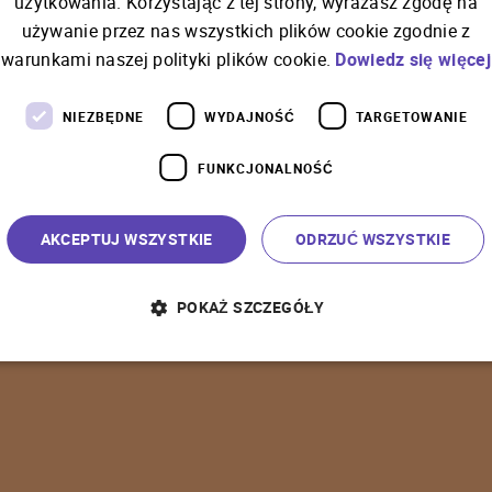
użytkowania. Korzystając z tej strony, wyrażasz zgodę na
używanie przez nas wszystkich plików cookie zgodnie z
C
o
ś
p
o
s
z
ł
o
n
i
e
t
a
k
warunkami naszej polityki plików cookie.
Dowiedz się więcej
NIEZBĘDNE
WYDAJNOŚĆ
TARGETOWANIE
FUNKCJONALNOŚĆ
P
o
w
r
ó
t
d
o
s
t
r
o
n
y
g
ł
ó
w
n
e
j
AKCEPTUJ WSZYSTKIE
ODRZUĆ WSZYSTKIE
POKAŻ SZCZEGÓŁY