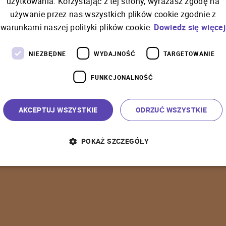
użytkowania. Korzystając z tej strony, wyrażasz zgodę na
używanie przez nas wszystkich plików cookie zgodnie z
C
o
ś
p
o
s
z
ł
o
n
i
e
t
a
k
warunkami naszej polityki plików cookie.
Dowiedz się więcej
NIEZBĘDNE
WYDAJNOŚĆ
TARGETOWANIE
FUNKCJONALNOŚĆ
P
o
w
r
ó
t
d
o
s
t
r
o
n
y
g
ł
ó
w
n
e
j
AKCEPTUJ WSZYSTKIE
ODRZUĆ WSZYSTKIE
POKAŻ SZCZEGÓŁY