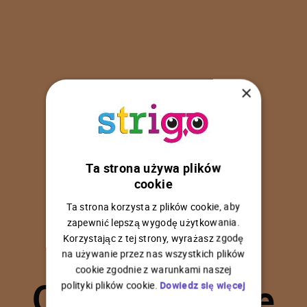
×
Ta strona używa plików
U
p
s
!
cookie
Ta strona korzysta z plików cookie, aby
zapewnić lepszą wygodę użytkowania.
Korzystając z tej strony, wyrażasz zgodę
na używanie przez nas wszystkich plików
C
o
ś
p
o
s
z
ł
o
n
i
e
cookie zgodnie z warunkami naszej
polityki plików cookie.
Dowiedz się więcej