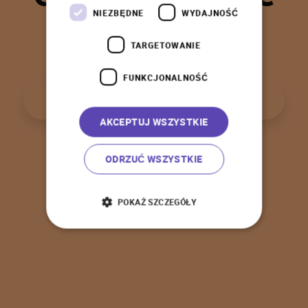
t
a
k
!
NIEZBĘDNE
WYDAJNOŚĆ
TARGETOWANIE
FUNKCJONALNOŚĆ
P
o
w
r
ó
t
d
o
s
t
r
o
n
y
g
ł
ó
w
n
e
j
AKCEPTUJ WSZYSTKIE
ODRZUĆ WSZYSTKIE
POKAŻ SZCZEGÓŁY