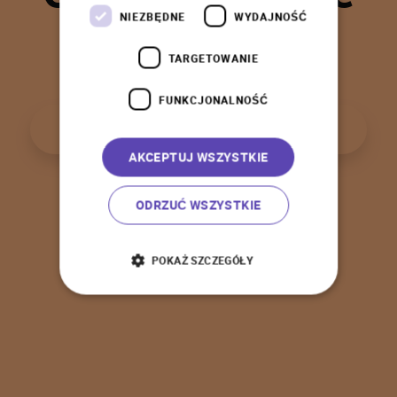
t
a
k
!
NIEZBĘDNE
WYDAJNOŚĆ
TARGETOWANIE
FUNKCJONALNOŚĆ
P
o
w
r
ó
t
d
o
s
t
r
o
n
y
g
ł
ó
w
n
e
j
AKCEPTUJ WSZYSTKIE
ODRZUĆ WSZYSTKIE
POKAŻ SZCZEGÓŁY