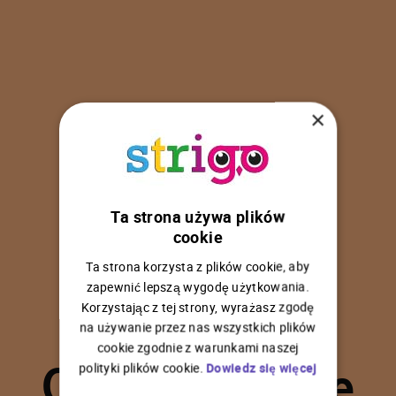
×
Ta strona używa plików
U
p
s
!
cookie
Ta strona korzysta z plików cookie, aby
zapewnić lepszą wygodę użytkowania.
Korzystając z tej strony, wyrażasz zgodę
na używanie przez nas wszystkich plików
C
o
ś
p
o
s
z
ł
o
n
i
e
cookie zgodnie z warunkami naszej
polityki plików cookie.
Dowiedz się więcej