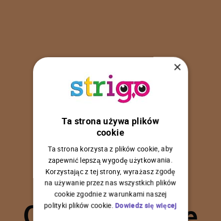
×
Ta strona używa plików
U
p
s
!
cookie
Ta strona korzysta z plików cookie, aby
zapewnić lepszą wygodę użytkowania.
Korzystając z tej strony, wyrażasz zgodę
na używanie przez nas wszystkich plików
C
o
ś
p
o
s
z
ł
o
n
i
e
cookie zgodnie z warunkami naszej
polityki plików cookie.
Dowiedz się więcej