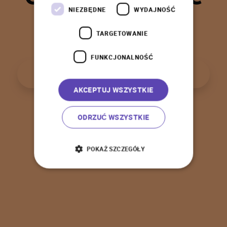
t
a
k
!
NIEZBĘDNE
WYDAJNOŚĆ
TARGETOWANIE
FUNKCJONALNOŚĆ
P
o
w
r
ó
t
d
o
s
t
r
o
n
y
g
ł
ó
w
n
e
j
AKCEPTUJ WSZYSTKIE
ODRZUĆ WSZYSTKIE
POKAŻ SZCZEGÓŁY