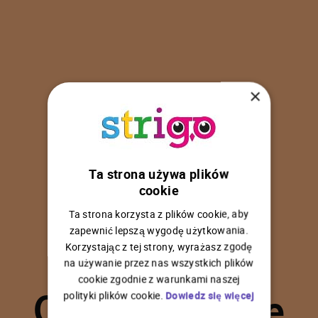
×
Ta strona używa plików
U
p
s
!
cookie
Ta strona korzysta z plików cookie, aby
zapewnić lepszą wygodę użytkowania.
Korzystając z tej strony, wyrażasz zgodę
na używanie przez nas wszystkich plików
C
o
ś
p
o
s
z
ł
o
n
i
e
cookie zgodnie z warunkami naszej
polityki plików cookie.
Dowiedz się więcej