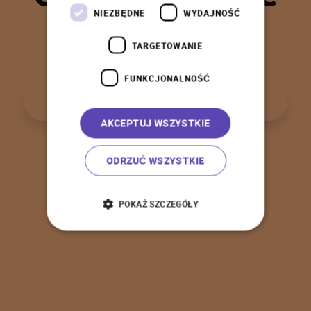
t
a
k
!
NIEZBĘDNE
WYDAJNOŚĆ
TARGETOWANIE
FUNKCJONALNOŚĆ
P
o
w
r
ó
t
d
o
s
t
r
o
n
y
g
ł
ó
w
n
e
j
AKCEPTUJ WSZYSTKIE
ODRZUĆ WSZYSTKIE
POKAŻ SZCZEGÓŁY