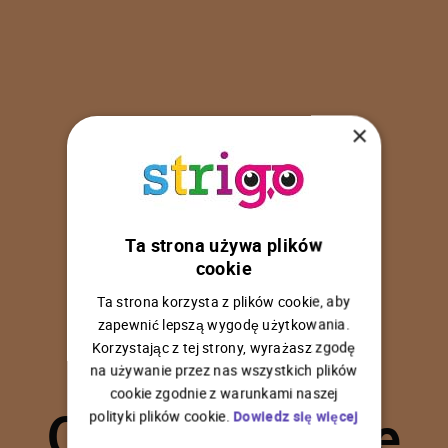
×
Ta strona używa plików
U
p
s
!
cookie
Ta strona korzysta z plików cookie, aby
zapewnić lepszą wygodę użytkowania.
Korzystając z tej strony, wyrażasz zgodę
na używanie przez nas wszystkich plików
C
o
ś
p
o
s
z
ł
o
n
i
e
cookie zgodnie z warunkami naszej
polityki plików cookie.
Dowiedz się więcej