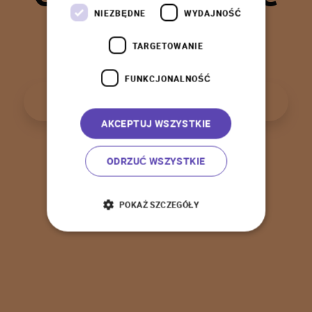
t
a
k
!
NIEZBĘDNE
WYDAJNOŚĆ
TARGETOWANIE
FUNKCJONALNOŚĆ
P
o
w
r
ó
t
d
o
s
t
r
o
n
y
g
ł
ó
w
n
e
j
AKCEPTUJ WSZYSTKIE
ODRZUĆ WSZYSTKIE
POKAŻ SZCZEGÓŁY