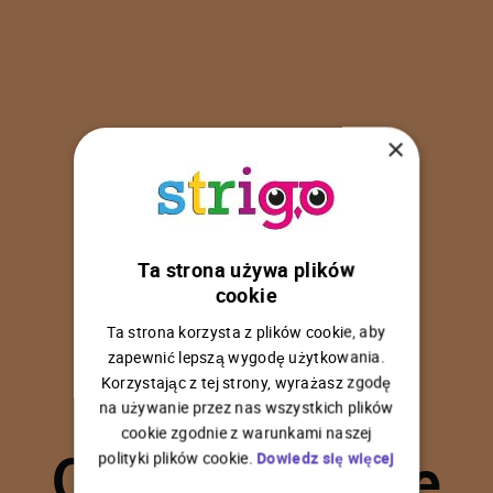
×
Ta strona używa plików
U
p
s
!
cookie
Ta strona korzysta z plików cookie, aby
zapewnić lepszą wygodę użytkowania.
Korzystając z tej strony, wyrażasz zgodę
na używanie przez nas wszystkich plików
C
o
ś
p
o
s
z
ł
o
n
i
e
cookie zgodnie z warunkami naszej
polityki plików cookie.
Dowiedz się więcej