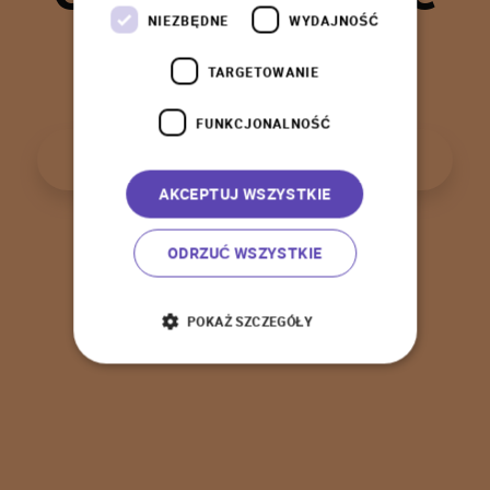
t
a
k
!
NIEZBĘDNE
WYDAJNOŚĆ
TARGETOWANIE
FUNKCJONALNOŚĆ
P
o
w
r
ó
t
d
o
s
t
r
o
n
y
g
ł
ó
w
n
e
j
AKCEPTUJ WSZYSTKIE
ODRZUĆ WSZYSTKIE
POKAŻ SZCZEGÓŁY