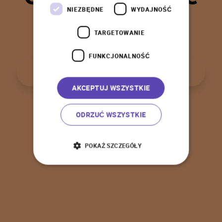
t
a
k
!
NIEZBĘDNE
WYDAJNOŚĆ
TARGETOWANIE
FUNKCJONALNOŚĆ
P
o
w
r
ó
t
d
o
s
t
r
o
n
y
g
ł
ó
w
n
e
j
AKCEPTUJ WSZYSTKIE
ODRZUĆ WSZYSTKIE
POKAŻ SZCZEGÓŁY