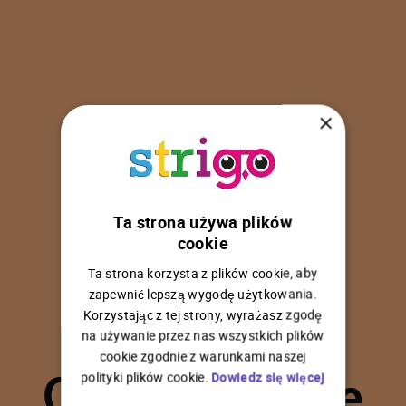
×
Ta strona używa plików
U
p
s
!
cookie
Ta strona korzysta z plików cookie, aby
zapewnić lepszą wygodę użytkowania.
Korzystając z tej strony, wyrażasz zgodę
na używanie przez nas wszystkich plików
C
o
ś
p
o
s
z
ł
o
n
i
e
cookie zgodnie z warunkami naszej
polityki plików cookie.
Dowiedz się więcej